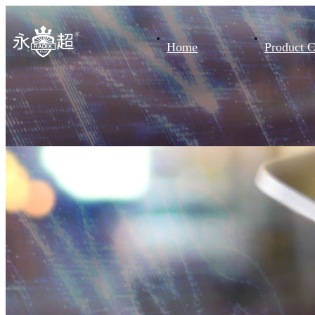
Home
Product C